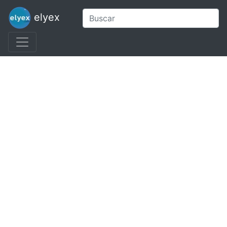
elyex