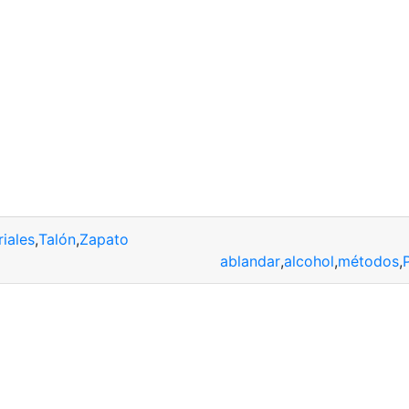
iales
,
Talón
,
Zapato
ablandar
,
alcohol
,
métodos
,