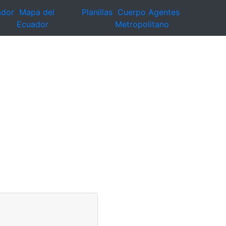
ador
Mapa del
Planillas
Cuerpo Agentes
Ecuador
Metropolitano