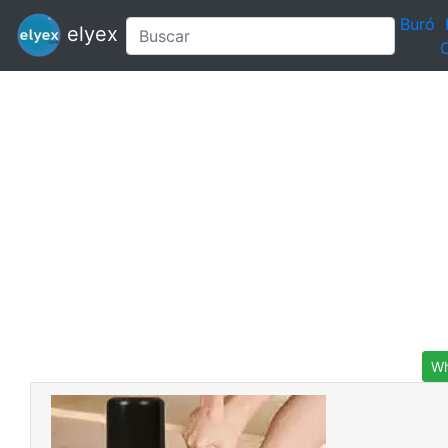
Buró
elyex
C
Wh