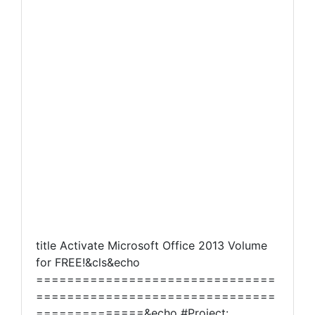
title Activate Microsoft Office 2013 Volume
for FREE!&cls&echo
===============================
===============================
==============&echo #Project: