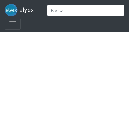
elyex