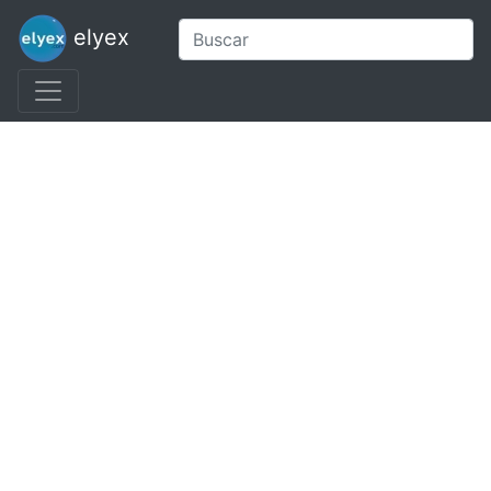
elyex