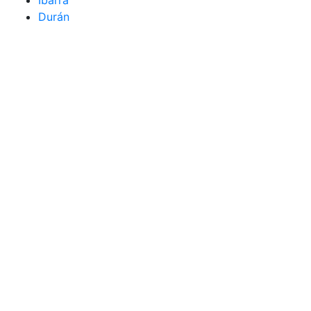
Ibarra
Durán