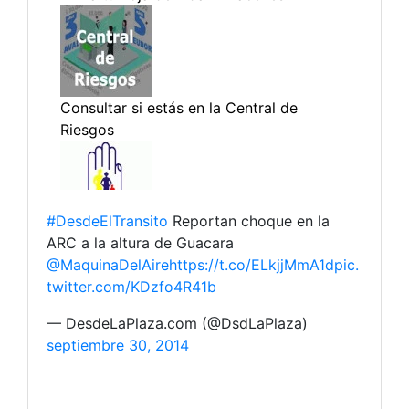
#DesdeElTransito
Reportan choque en la
ARC a la altura de Guacara
@MaquinaDelAire
https://t.co/ELkjjMmA1d
pic.
twitter.com/KDzfo4R41b
— DesdeLaPlaza.com (@DsdLaPlaza)
septiembre 30, 2014