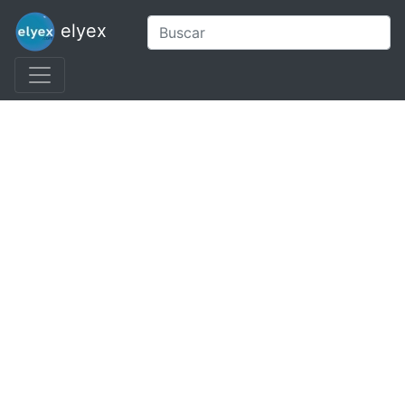
elyex