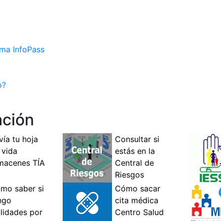
ema InfoPass
o?
ación