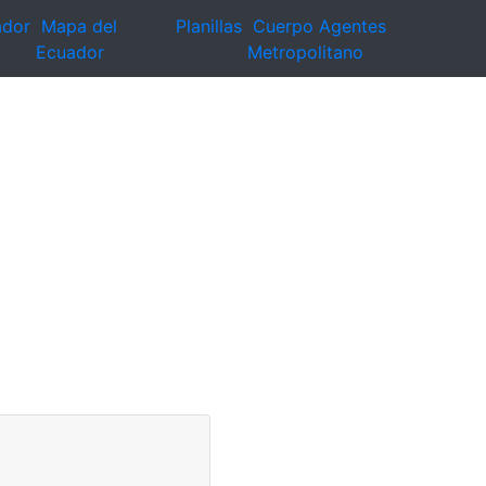
ador
Mapa del
Planillas
Cuerpo Agentes
Ecuador
Metropolitano