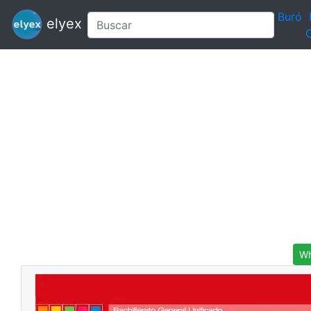
Buró
elyex
C
Wh