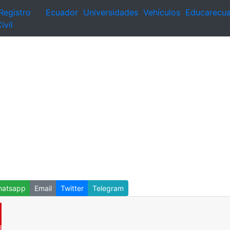
Registro
Ecuador
Universidades
Vehículos
Educarecu
ivil
atsapp
Email
Twitter
Telegram