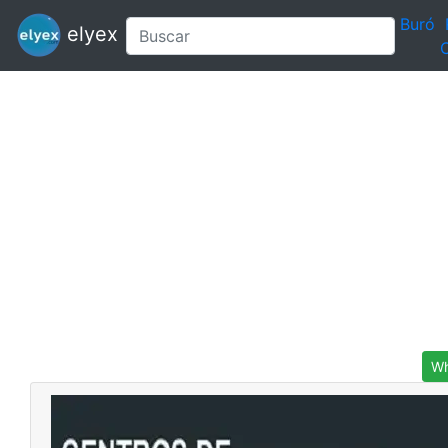
Buró
elyex
C
Wh