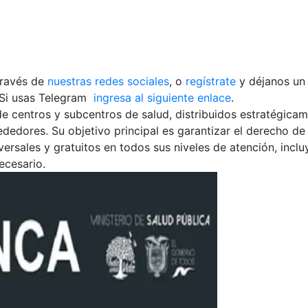
través de
nuestras redes sociales
, o
regístrate
y déjanos un
Si usas Telegram
ingresa al siguiente enlace
.
de centros y subcentros de salud, distribuidos estratégica
rededores. Su objetivo principal es garantizar el derecho de
versales y gratuitos en todos sus niveles de atención, incl
ecesario.