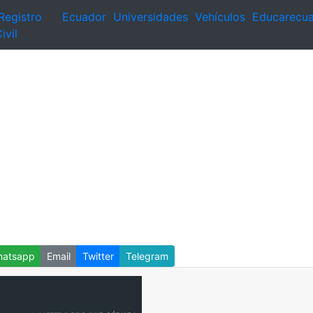
Registro
Ecuador
Universidades
Vehículos
Educarecu
ivil
atsapp
Email
Twitter
Telegram