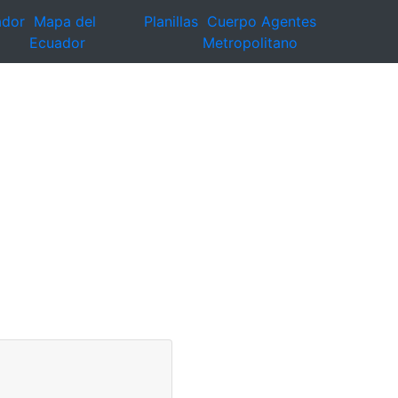
ador
Mapa del
Planillas
Cuerpo Agentes
Ecuador
Metropolitano