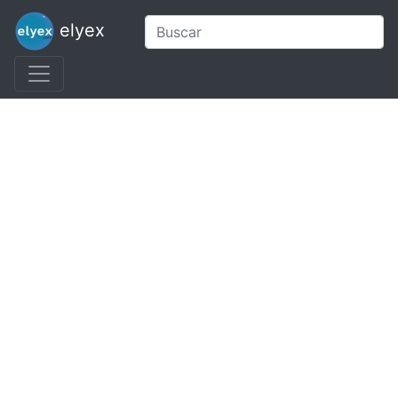
elyex