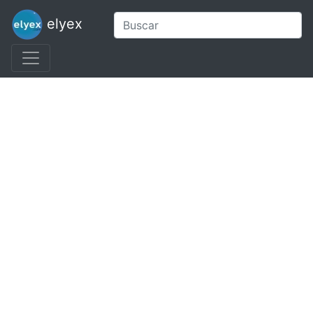
elyex