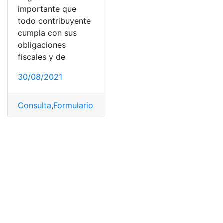
importante que
todo contribuyente
cumpla con sus
obligaciones
fiscales y de
30/08/2021
Consulta
,
Formulario VEP
,
Pasos a seguir
,
Utilidad
,
Volan