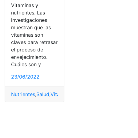
Vitaminas y
nutrientes. Las
investigaciones
muestran que las
vitaminas son
claves para retrasar
el proceso de
envejecimiento.
Cuáles son y
23/06/2022
Nutrientes
,
Salud
,
Vitamina A
,
Vitamina D
,
Vitamina E
,
Vit