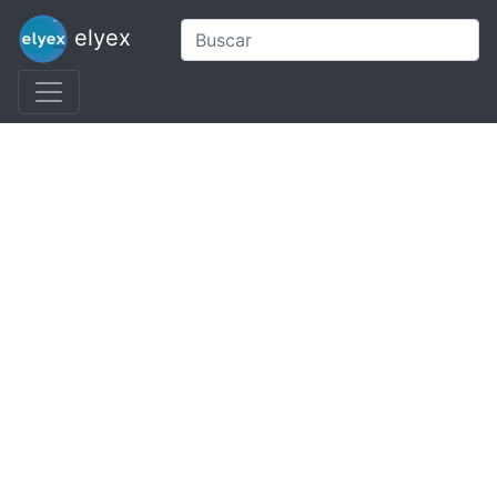
elyex