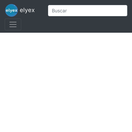
elyex