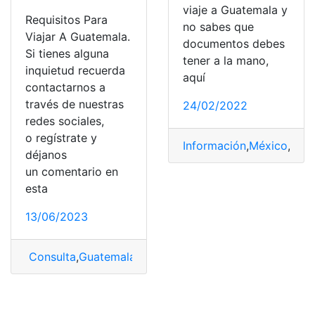
viaje a Guatemala y
Requisitos Para
no sabes que
Viajar A Guatemala.
documentos debes
Si tienes alguna
tener a la mano,
inquietud recuerda
aquí
contactarnos a
través de nuestras
24/02/2022
redes sociales,
o regístrate y
Información
,
México
,
Pro
déjanos
un comentario en
esta
13/06/2023
Consulta
,
Guatemala
,
México
,
nuevos requisitos
,
Requisi