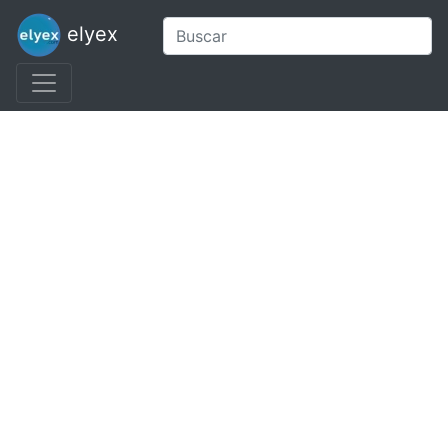
elyex