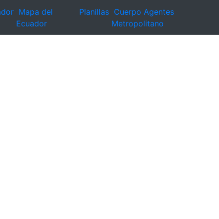
ador
Mapa del
Planillas
Cuerpo Agentes
Ecuador
Metropolitano