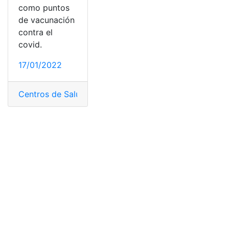
como puntos
de vacunación
contra el
covid.
17/01/2022
Centros de Salud
,
COVID-19
,
hospitales
,
Puntos de vacu