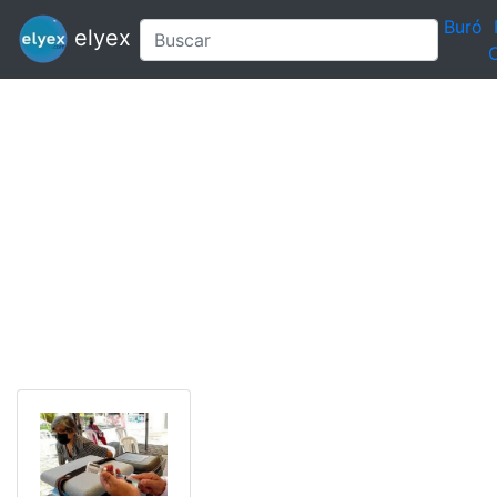
Buró
elyex
C