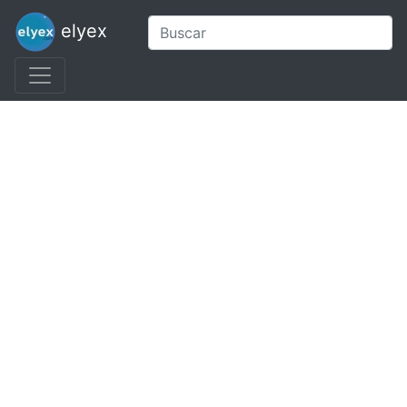
elyex