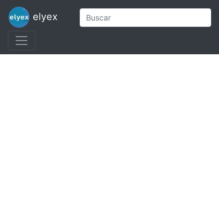
elyex