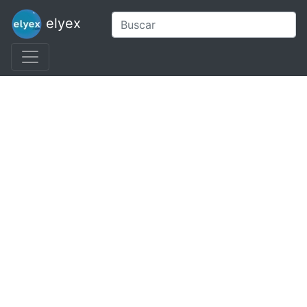
elyex