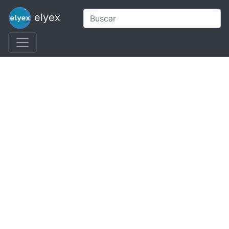
elyex