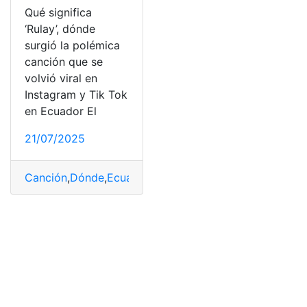
Qué significa
‘Rulay’, dónde
surgió la polémica
canción que se
volvió viral en
Instagram y Tik Tok
en Ecuador El
21/07/2025
Canción
,
Dónde
,
Ecuador
,
Entretenimiento
,
Instagram
,
Mú