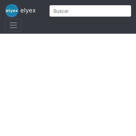
elyex