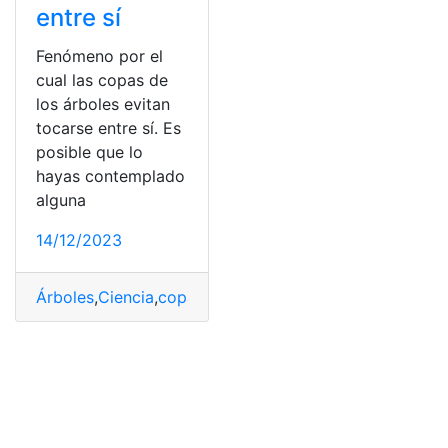
entre sí
Fenómeno por el
cual las copas de
los árboles evitan
tocarse entre sí. Es
posible que lo
hayas contemplado
alguna
14/12/2023
Árboles
,
Ciencia
,
copas
,
detrás
,
evitan
,
fenómeno
,
si
,
timid