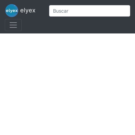
elyex