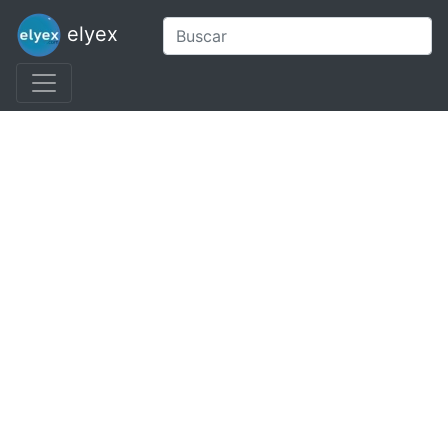
elyex