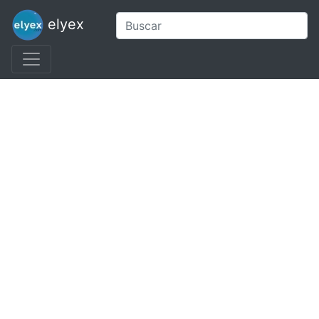
elyex