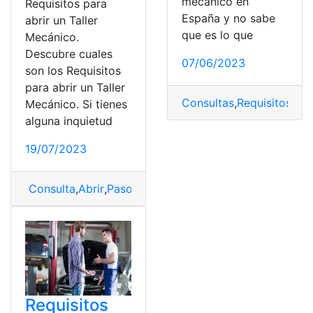
mecánico en
Requisitos para
España y no sabe
abrir un Taller
que es lo que
Mecánico.
Descubre cuales
07/06/2023
son los Requisitos
para abrir un Taller
Consultas
,
Requisitos
,
tall
Mecánico. Si tienes
alguna inquietud
19/07/2023
Consulta
,
Abrir
,
Pasos y Requisitos
,
Requisitos
,
taller
,
tal
Requisitos