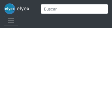
elyex