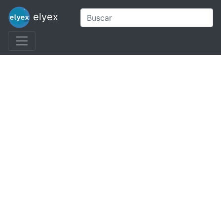
elyex