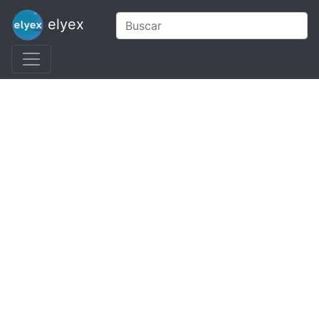
elyex