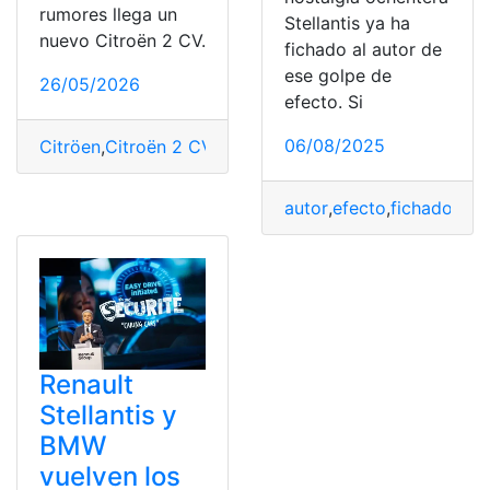
rumores llega un
Stellantis ya ha
nuevo Citroën 2 CV.
fichado al autor de
ese golpe de
26/05/2026
efecto. Si
06/08/2025
Citröen
,
Citroën 2 CV
,
Nuevo
,
Stellantis
autor
,
efecto
,
fichado
,
Mo
Renault
Stellantis y
BMW
vuelven los