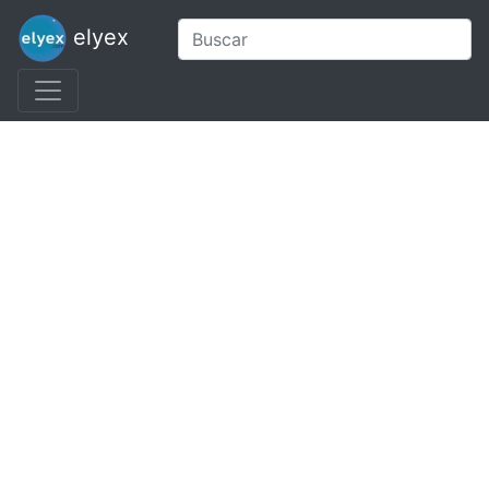
elyex