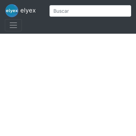
elyex