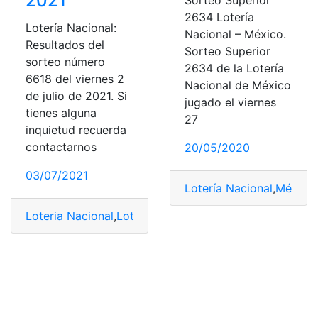
2021
Sorteo Superior
2634 Lotería
Lotería Nacional:
Nacional – México.
Resultados del
Sorteo Superior
sorteo número
2634 de la Lotería
6618 del viernes 2
Nacional de México
de julio de 2021. Si
jugado el viernes
tienes alguna
27
inquietud recuerda
contactarnos
20/05/2020
03/07/2021
Lotería Nacional
,
México
,
Loteria Nacional
,
Lotería Nacional
,
Resultados
,
Sorteo
,
S