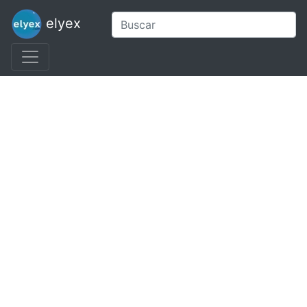
elyex