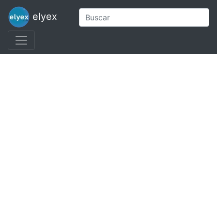
elyex