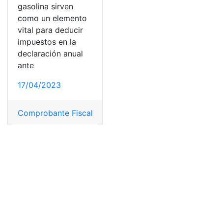
gasolina sirven
como un elemento
vital para deducir
impuestos en la
declaración anual
ante
17/04/2023
Comprobante Fiscal Digital
,
factura gasolina
,
México
,
P