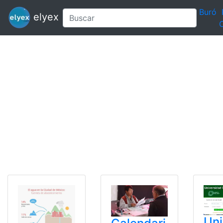
Buró
elyex
C
Uni