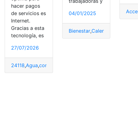
trabajadoras y
hacer pagos
Acce
de servicios es
04/01/2025
Internet.
Gracias a esta
Bienestar
,
Calendario
,
pago
,
pe
tecnología, es
27/07/2026
24118
,
Agua
,
contrato de agua
,
pago
,
Sacmex
,
Servicio
,
s