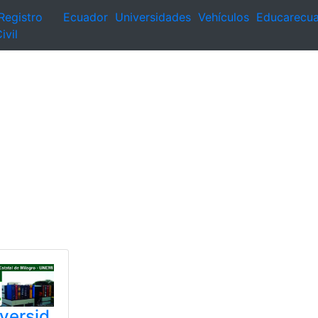
Registro
Ecuador
Universidades
Vehículos
Educarecu
ivil
versid