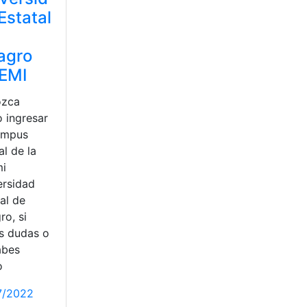
Estatal
agro
EMI
ozca
 ingresar
ampus
al de la
i
ersidad
al de
ro, si
es dudas o
abes
o
7/2022