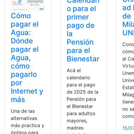
Calendari
ad 
o para el
Cómo
de
primer
pagar el
Mil
pago de
Agua:
UN
la
Dónde
Pensión
Con
pagar el
para el
cómo
Agua,
Bienestar
al C
cómo
Virtu
Acá el
pagarlo
Unem
calendario
Univ
por
para el pago
Estat
Internet y
de 2025 de la
Milag
más
Pensión para
tien
el Bienestar
no s
Una de las
para adultos
com
alternativas
mayores,
más practica y
madres
15/0
óptima para