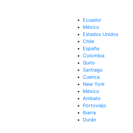
ma de Aguas Ciudad de México
Ecuador
México
Estados Unidos
Chile
España
Colombia
Quito
Santiago
Cuenca
New York
México
Ambato
Portoviejo
Ibarra
Durán