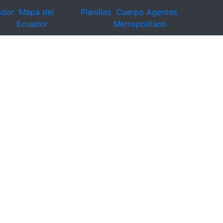
ador
Mapa del
Planillas
Cuerpo Agentes
Ecuador
Metropolitano