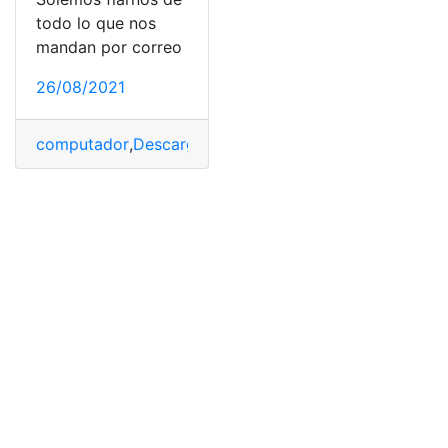
todo lo que nos
mandan por correo
26/08/2021
computador
,
Descargar
,
seguridad informática
,
sin ejec