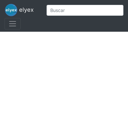
elyex