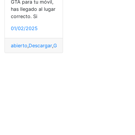
GTA para tu móvil,
has llegado al lugar
correcto. Si
01/02/2025
abierto
,
Descargar
,
GTA
,
juego
,
Móvil
,
similar