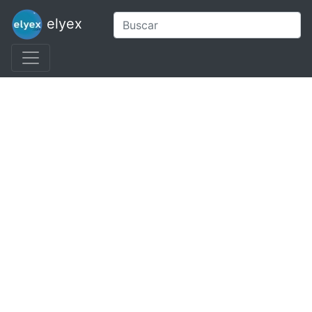
elyex