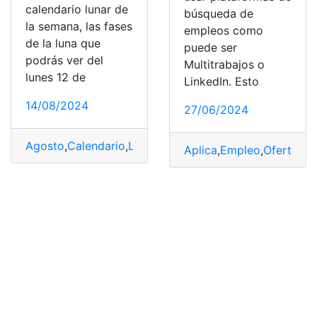
calendario lunar de
búsqueda de
la semana, las fases
empleos como
de la luna que
puede ser
podrás ver del
Multitrabajos o
lunes 12 de
LinkedIn. Esto
14/08/2024
27/06/2024
Agosto
,
Calendario
,
Luna
,
lunar
,
noches
,
Siguientes
Aplica
,
Empleo
,
Oferta de