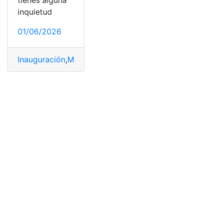
tienes alguna
inquietud
01/06/2026
Inauguración
,
México
,
Mundial
,
Previo
,
Prueba
,
Serbia