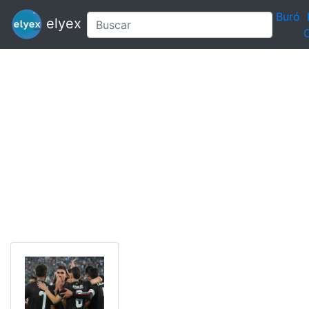
Buró
elyex
C