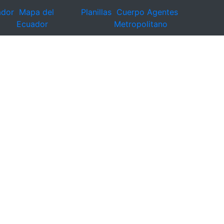
ador
Mapa del
Planillas
Cuerpo Agentes
Ecuador
Metropolitano