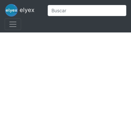
elyex