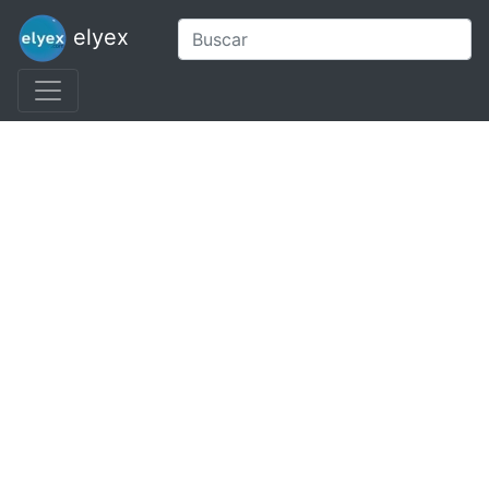
elyex