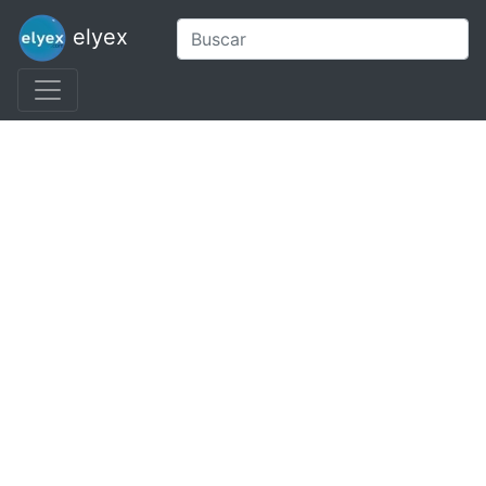
elyex