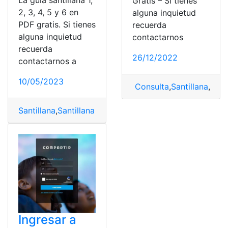
La guía santillana 1,
Gratis – Si tienes
2, 3, 4, 5 y 6 en
alguna inquietud
PDF gratis. Si tienes
recuerda
alguna inquietud
contactarnos
recuerda
26/12/2022
contactarnos a
10/05/2023
Consulta
,
Santillana
,
Sant
Santillana
,
Santillana Compartir
,
Santillana Compartir 
Ingresar a