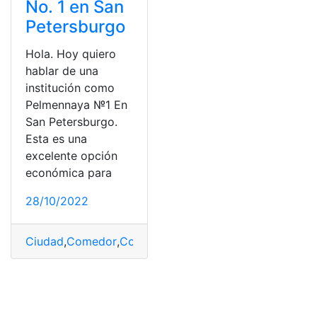
No. 1 en San
Petersburgo
Hola. Hoy quiero
hablar de una
institución como
Pelmennaya №1 En
San Petersburgo.
Esta es una
excelente opción
económica para
28/10/2022
Ciudad
,
Comedor
,
Comida
,
delicias
,
Dinero
,
Estudiantes
,
G