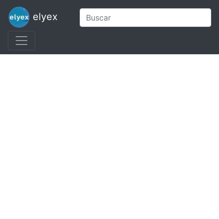
elyex