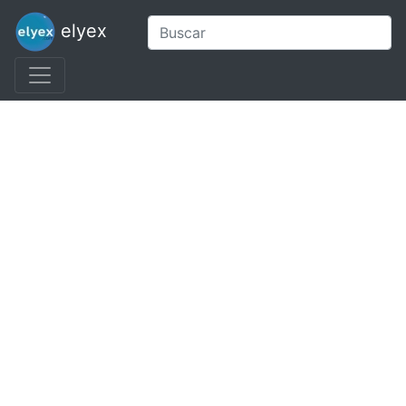
elyex