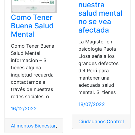
nuestra
salud mental
Como Tener
no se vea
Buena Salud
afectada
Mental
La Magister en
Como Tener Buena
psicología Paola
Salud Mental
Llosa señala los
información – Si
grandes defectos
tienes alguna
del Perú para
inquietud recuerda
mantener una
contactarnos a
adecuada salud
través de nuestras
mental. Si tienes
redes sociales, o
18/07/2022
16/12/2022
Ciudadanos
,
Control
,
Imp
Alimentos
,
Bienestar
,
Buena
,
Mantener
,
Salud mental