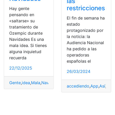
las
restricciones
Hay gente
pensando en
El fin de semana ha
«saltarse» su
estado
tratamiento de
protagonizado por
Ozempic durante
la noticia: la
Navidades Es una
Audiencia Nacional
mala idea. Si tienes
ha pedido a las
alguna inquietud
operadoras
recuerda
españolas el
22/12/2025
26/03/2024
Gente
,
idea
,
Mala
,
Navidades
,
Ozempic
,
pensando
,
saltars
accediendo
,
App
,
Así
,
blo