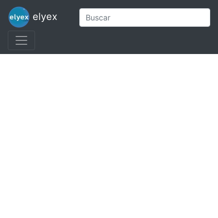
elyex