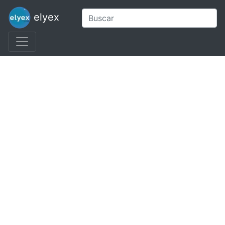
elyex