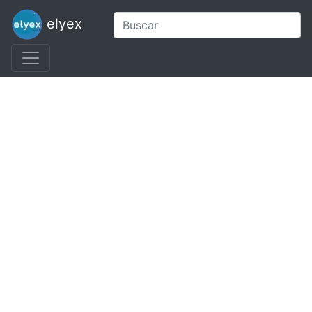
elyex