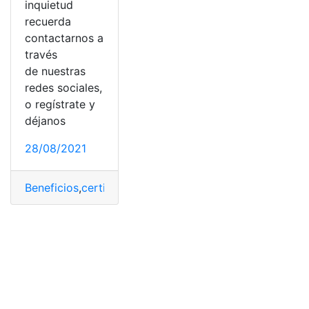
inquietud
recuerda
contactarnos a
través
de nuestras
redes sociales,
o regístrate y
déjanos
28/08/2021
Beneficios
,
certificado
,
Inscripciones
,
RISE
,
RNE
,
RUC