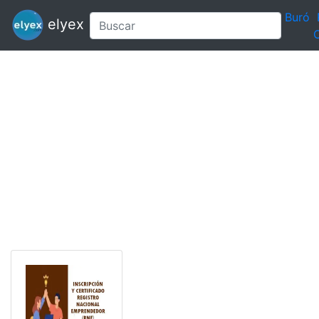
Buró
elyex
C