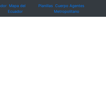
ador
Mapa del
Planillas
Cuerpo Agentes
Ecuador
Metropolitano