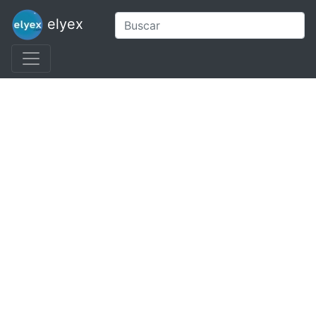
elyex