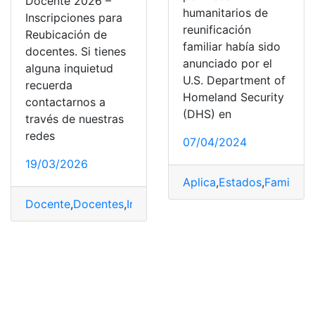
Docente 2026 –
humanitarios de
Inscripciones para
reunificación
Reubicación de
familiar había sido
docentes. Si tienes
anunciado por el
alguna inquietud
U.S. Department of
recuerda
Homeland Security
contactarnos a
(DHS) en
través de nuestras
redes
07/04/2024
19/03/2026
Aplica
,
Estados
,
Familiar
,
P
Docente
,
Docentes
,
Inscripciones
,
Reubicación
,
Sectoriz