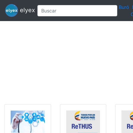
Buró
elyex
C