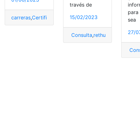
través de
info
para
15/02/2023
carreras
,
Certificación
,
Colombia
,
Estudios
,
rethus
sea
27/0
Consulta
,
rethus
Cons