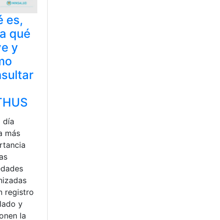
 es,
a qué
ve y
mo
sultar
THUS
 día
a más
rtancia
as
edades
nizadas
n registro
lado y
onen la