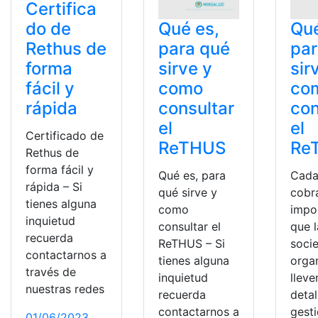
Certifica
Qué es,
Qué
do de
para qué
par
Rethus de
sirve y
sir
forma
como
co
fácil y
consultar
con
rápida
el
el
Certificado de
ReTHUS
Re
Rethus de
forma fácil y
Qué es, para
Cada
rápida – Si
qué sirve y
cobr
tienes alguna
como
impo
inquietud
consultar el
que l
recuerda
ReTHUS – Si
soci
contactarnos a
tienes alguna
orga
través de
inquietud
lleve
nuestras redes
recuerda
detal
contactarnos a
gesti
01/06/2023