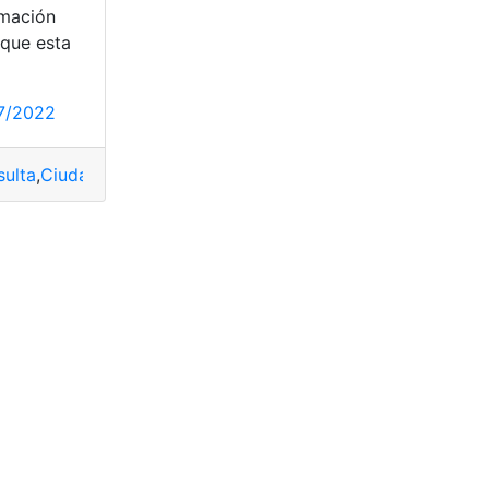
rmación
 que esta
7/2022
ulta
,
Ciudadanos
,
Consulta
,
Función
,
Inscribio
,
Registro
,
rethus