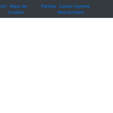
ador
Mapa del
Planillas
Cuerpo Agentes
Ecuador
Metropolitano