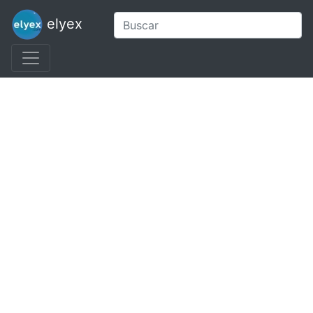
elyex