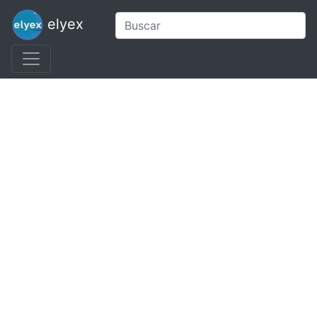
elyex