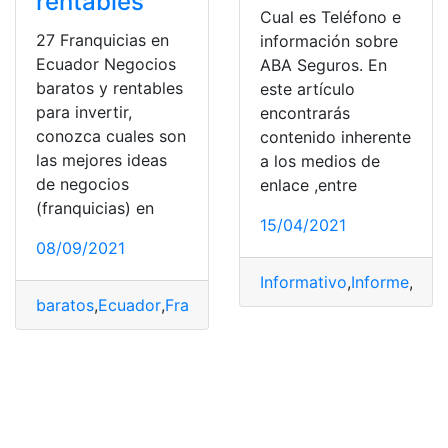
rentables
Cual es Teléfono e
27 Franquicias en
información sobre
Ecuador Negocios
ABA Seguros. En
baratos y rentables
este artículo
para invertir,
encontrarás
conozca cuales son
contenido inherente
las mejores ideas
a los medios de
de negocios
enlace ,entre
(franquicias) en
15/04/2021
08/09/2021
Informativo
,
Informe
,
Junt
baratos
,
Ecuador
,
Franquicias
,
invertir
,
Negocios
,
Rentabl