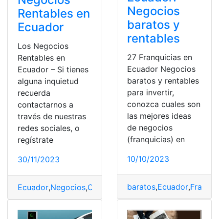
Negocios
Rentables en
baratos y
Ecuador
rentables
Los Negocios
27 Franquicias en
Rentables en
Ecuador Negocios
Ecuador – Si tienes
baratos y rentables
alguna inquietud
para invertir,
recuerda
conozca cuales son
contactarnos a
las mejores ideas
través de nuestras
de negocios
redes sociales, o
(franquicias) en
regístrate
10/10/2023
30/11/2023
baratos
,
Ecuador
,
Franqui
Ecuador
,
Negocios
,
Oportunidades
,
Rentables
,
Turismo