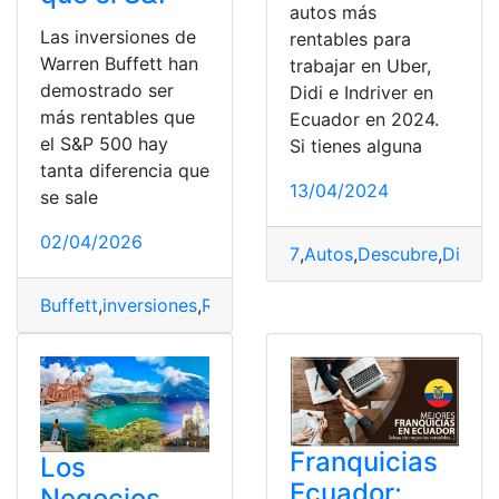
autos más
Las inversiones de
rentables para
Warren Buffett han
trabajar en Uber,
demostrado ser
Didi e Indriver en
más rentables que
Ecuador en 2024.
el S&P 500 hay
Si tienes alguna
tanta diferencia que
13/04/2024
se sale
02/04/2026
7
,
Autos
,
Descubre
,
Didi
,
e
,
Buffett
,
inversiones
,
Rentables
,
S&P
,
Warren
Franquicias
Los
Ecuador:
Negocios