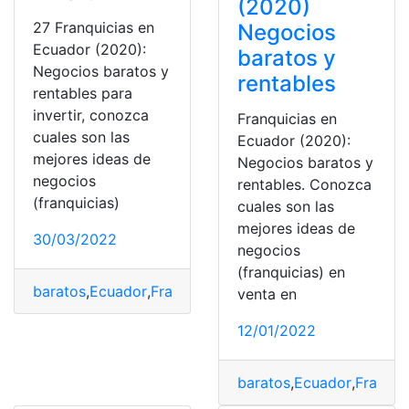
(2020)
27 Franquicias en
Negocios
Ecuador (2020):
baratos y
Negocios baratos y
rentables
rentables para
invertir, conozca
Franquicias en
cuales son las
Ecuador (2020):
mejores ideas de
Negocios baratos y
negocios
rentables. Conozca
(franquicias)
cuales son las
mejores ideas de
30/03/2022
negocios
(franquicias) en
baratos
,
Ecuador
,
Franquicias
,
Negocios
,
Rentables
venta en
12/01/2022
baratos
,
Ecuador
,
Franqui