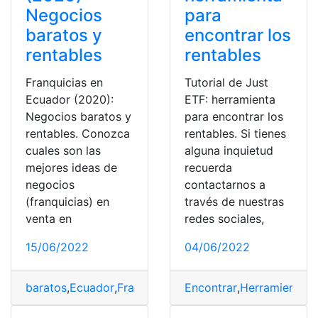
Negocios
para
baratos y
encontrar los
rentables
rentables
Franquicias en
Tutorial de Just
Ecuador (2020):
ETF: herramienta
Negocios baratos y
para encontrar los
rentables. Conozca
rentables. Si tienes
cuales son las
alguna inquietud
mejores ideas de
recuerda
negocios
contactarnos a
(franquicias) en
través de nuestras
venta en
redes sociales,
15/06/2022
04/06/2022
baratos
,
Ecuador
,
Franquicias
,
Negocios
Encontrar
,
Rentables
,
Herramienta
,
J