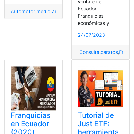
venta en el
Ecuador.
Automotor
,
medio ambiente
,
optar
,
Rentables
,
Vehículo e
Franquicias
económicas y
24/07/2023
Consulta
,
baratos
,
Franqu
Franquicias
Tutorial de
en Ecuador
Just ETF:
(2020)
herramienta