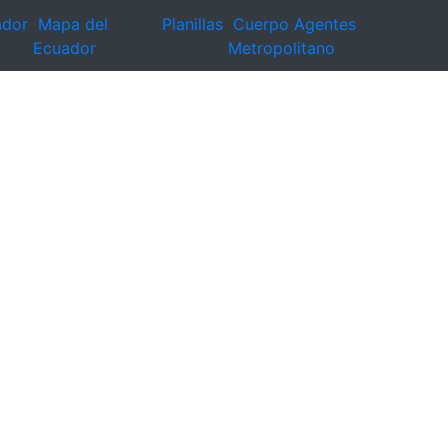
ador
Mapa del
Planillas
Cuerpo Agentes
Ecuador
Metropolitano