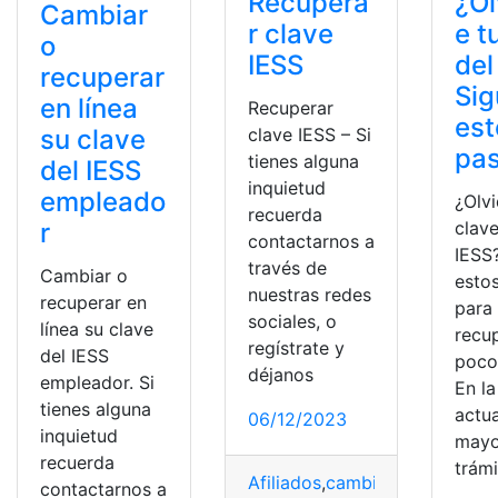
Recupera
¿Ol
Cambiar
r clave
e t
o
IESS
del
recuperar
Sig
en línea
Recuperar
est
clave IESS – Si
su clave
pa
tienes alguna
del IESS
inquietud
empleado
¿Olvi
recuerda
clave
r
contactarnos a
IESS
través de
Cambiar o
esto
nuestras redes
recuperar en
para
sociales, o
línea su clave
recu
regístrate y
del IESS
poco
déjanos
empleador. Si
En la
tienes alguna
actua
06/12/2023
inquietud
mayo
recuerda
trám
Afiliados
,
cambiar
,
Cambiar co
contactarnos a