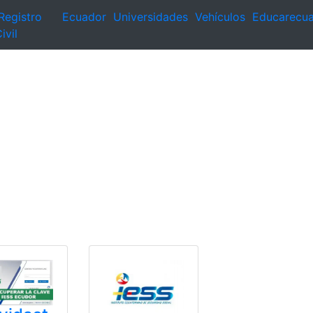
Registro
Ecuador
Universidades
Vehículos
Educarecu
ivil