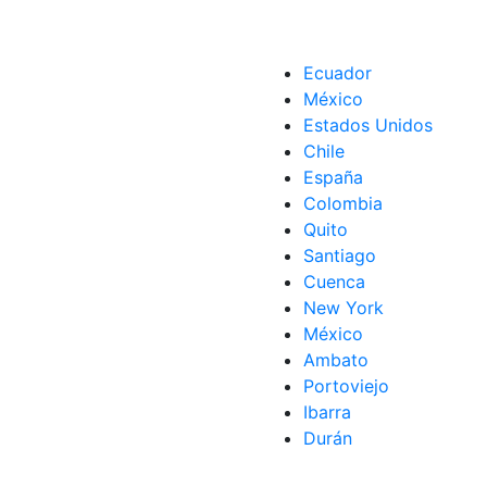
lave iess
Ecuador
ar clave iess
,
Tramites
México
Estados Unidos
Chile
España
Colombia
Quito
Santiago
Cuenca
New York
México
Ambato
Portoviejo
Ibarra
Durán