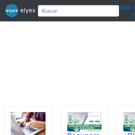
Buró
elyex
C