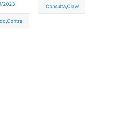
0/2023
Consulta
,
Clave
,
Clave IESS
,
Recuperar c
ado
,
Contraseña
,
Ecuador
,
IESS
,
pagina web
,
Recuperar
,
Recuper