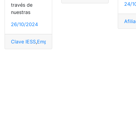
24/1
través de
nuestras
Afili
26/10/2024
Clave IESS
,
Empleador
,
IESS
,
Recuperar clave iess