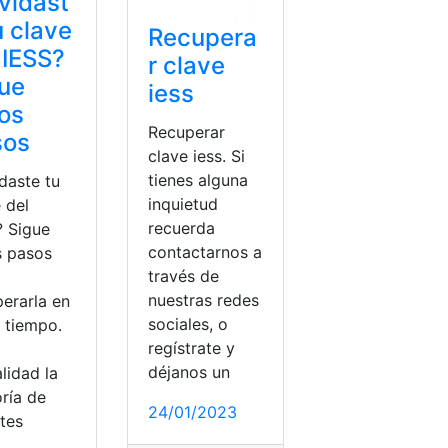
vidast
u clave
Recupera
 IESS?
r clave
ue
iess
os
Recuperar
sos
clave iess. Si
tienes alguna
daste tu
inquietud
 del
recuerda
? Sigue
contactarnos a
s pasos
través de
nuestras redes
perarla en
sociales, o
 tiempo.
regístrate y
déjanos un
lidad la
ría de
24/01/2023
ites
ntraseña
,
IESS
,
Recuperar
,
Recuperar clave iess