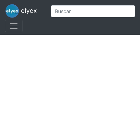
elyex