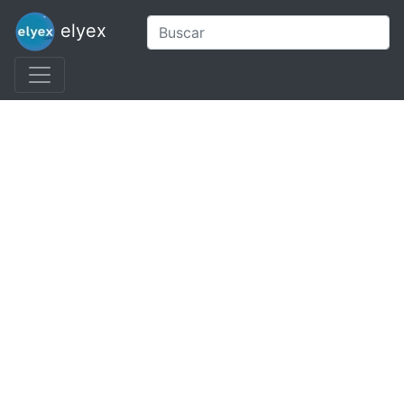
elyex