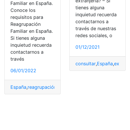
extranjería? – Si
Familiar en España.
tienes alguna
Conoce los
inquietud recuerda
requisitos para
contactarnos a
Reagrupación
través de nuestras
Familiar en España.
redes sociales, o
Si tienes alguna
inquietud recuerda
01/12/2021
contactarnos a
través
consultar
,
España
,
expedi
06/01/2022
España
,
reagrupación familiar
,
Requisitos
,
Residencia
,
tr