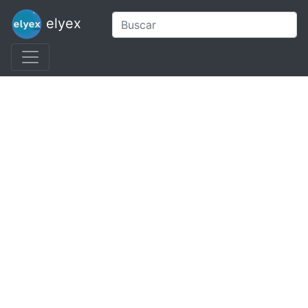
elyex